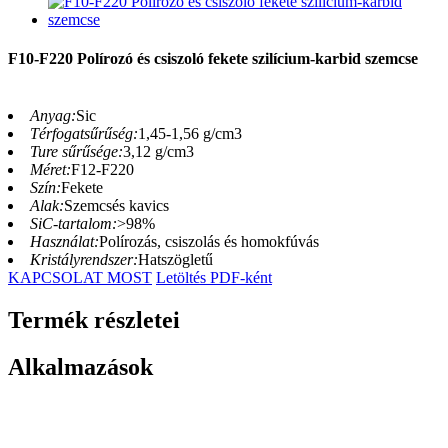
F10-F220 Polírozó és csiszoló fekete szilícium-karbid szemcse
Anyag:
Sic
Térfogatsűrűség:
1,45-1,56 g/cm3
Ture sűrűsége:
3,12 g/cm3
Méret:
F12-F220
Szín:
Fekete
Alak:
Szemcsés kavics
SiC-tartalom:
>98%
Használat:
Polírozás, csiszolás és homokfúvás
Kristályrendszer:
Hatszögletű
KAPCSOLAT MOST
Letöltés PDF-ként
Termék részletei
Alkalmazások