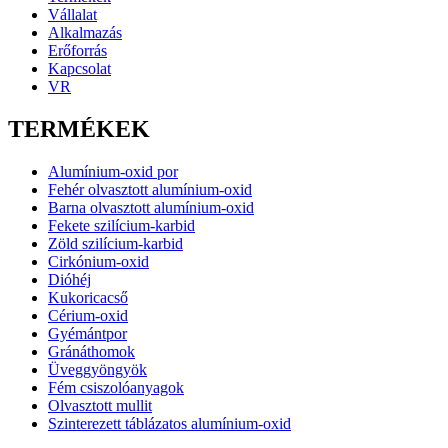
Vállalat
Alkalmazás
Erőforrás
Kapcsolat
VR
TERMÉKEK
Alumínium-oxid por
Fehér olvasztott alumínium-oxid
Barna olvasztott alumínium-oxid
Fekete szilícium-karbid
Zöld szilícium-karbid
Cirkónium-oxid
Dióhéj
Kukoricacső
Cérium-oxid
Gyémántpor
Gránáthomok
Üveggyöngyök
Fém csiszolóanyagok
Olvasztott mullit
Szinterezett táblázatos alumínium-oxid