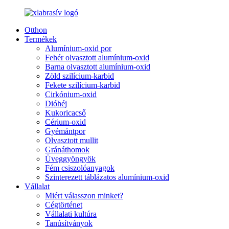
Otthon
Termékek
Alumínium-oxid por
Fehér olvasztott alumínium-oxid
Barna olvasztott alumínium-oxid
Zöld szilícium-karbid
Fekete szilícium-karbid
Cirkónium-oxid
Dióhéj
Kukoricacső
Cérium-oxid
Gyémántpor
Olvasztott mullit
Gránáthomok
Üveggyöngyök
Fém csiszolóanyagok
Szinterezett táblázatos alumínium-oxid
Vállalat
Miért válasszon minket?
Cégtörténet
Vállalati kultúra
Tanúsítványok