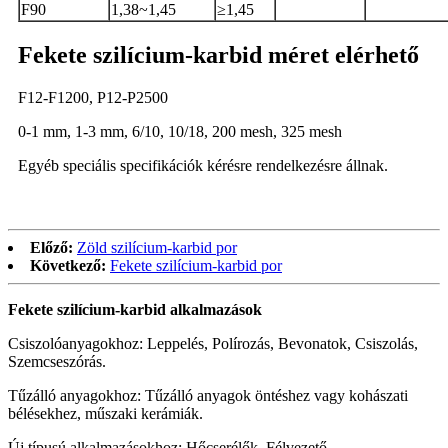
F90
1,38~1,45
≥1,45
Fekete szilícium-karbid méret elérhető
F12-F1200, P12-P2500
0-1 mm, 1-3 mm, 6/10, 10/18, 200 mesh, 325 mesh
Egyéb speciális specifikációk kérésre rendelkezésre állnak.
Előző:
Zöld szilícium-karbid por
Következő:
Fekete szilícium-karbid por
Fekete szilícium-karbid alkalmazások
Csiszolóanyagokhoz: Leppelés, Polírozás, Bevonatok, Csiszolás,
Szemcseszórás.
Tűzálló anyagokhoz: Tűzálló anyagok öntéshez vagy kohászati ​​
bélésekhez, műszaki kerámiák.
Új típusú alkalmazásokhoz: Hőcserélők, Félvezető