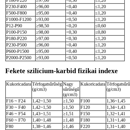
F180-F220
≥97,00
<0,30
≤1,20
F230-F400
≥96,00
<0,40
≤1,20
F500-F800
≥95,00
<0,40
≤1,20
F1000-F1200
≥93,00
<0,50
≤1,20
P12-P90
≥98,50
<0,20
≤0,60
P100-P150
≥98,00
<0,30
≤0,80
P180-P220
≥97,00
<0,30
≤1,20
P230-P500
≥96,00
<0,40
≤1,20
P600-P1500
≥95,00
<0,40
≤1,20
P2000-P2500
≥93,00
<0,50
≤1,20
Fekete szilícium-karbid fizikai indexe
Kukoricadara
Térfogatsűrűség
Nagy
Kukoricadara
Térfogatsűr
(g/cm3)
sűrűségű
(g/cm3)
(g/cm3)
F16 ~ F24
1,42~1,50
≥1,50
F100
1,36~1,45
F30 ~ F40
1,42~1,50
≥1,50
F120
1,34~1,43
F46 ~ F54
1,43~1,51
≥1,51
F150
1,32~1,41
F60 ~ F70
1,40~1,48
≥1,48
F180
1,31~1,40
F80
1,38~1,46
≥1,46
F220
1,31~1,40