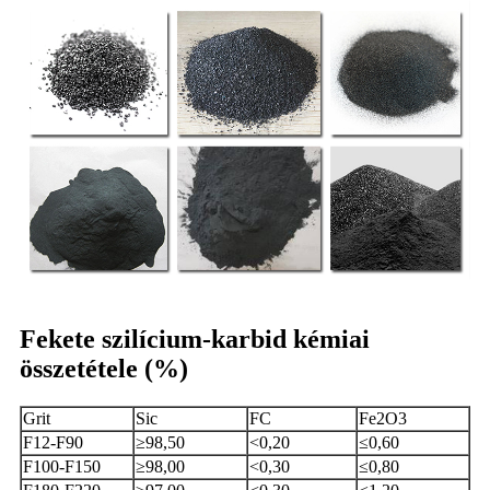
Fekete szilícium-karbid kémiai
összetétele (%)
Grit
Sic
FC
Fe2O3
F12-F90
≥98,50
<0,20
≤0,60
F100-F150
≥98,00
<0,30
≤0,80