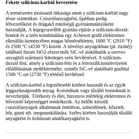
Fekete szilícium-karbid bevezetése
A természetes moissanit ritkasága miatt a szilícium-karbid nagy
része szintetikus. Csiszolóanyagként, újabban pedig
félvezetőként és drágakő minőségű gyémántutánzóként
használják. A legegyszerűbb gyártási eljárás a szilícium-dioxid-
homok és a szén kombinálása egy Acheson grafit elektromos
ellenállás-kemencében magas hőmérsékleten, 1600 °C (2910 °F)
és 2500 °C (4530 °F) között. A növényi anyagokban (pl. rizshéj)
található finom SiO2-részecskék SiC-vé alakíthatók a szerves
anyagból származó felesleges szén hevítésével. A szilícium-
dioxid füst, amely a szilícium-fém és a ferroszilíciumötvözetek
előállításának mellékterméke, szintén SiC-vé alakítható grafittal
1500 °C-on (2730 °F) történő hevítéssel.
A szilícium-karbid a legszélesebb körben használt és az egyik
leggazdaságosabb anyag. Korundnak vagy tűzálló homoknak is
nevezhetjük. Törékeny és éles, bizonyos mértékig elektromos és
hővezető képességgel rendelkezik. Az belőle készült
csiszolóanyagok alkalmasak öntöttvas, színesfémek, kőzetek,
bőr, gumi stb. megmunkálására. Széles körben használják tűzálló
anyagként és kohászati ​​adalékanyagként is.