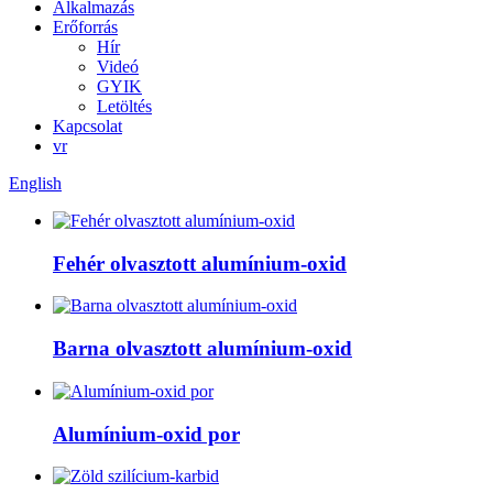
Alkalmazás
Erőforrás
Hír
Videó
GYIK
Letöltés
Kapcsolat
vr
English
Fehér olvasztott alumínium-oxid
Barna olvasztott alumínium-oxid
Alumínium-oxid por