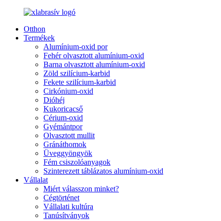
Otthon
Termékek
Alumínium-oxid por
Fehér olvasztott alumínium-oxid
Barna olvasztott alumínium-oxid
Zöld szilícium-karbid
Fekete szilícium-karbid
Cirkónium-oxid
Dióhéj
Kukoricacső
Cérium-oxid
Gyémántpor
Olvasztott mullit
Gránáthomok
Üveggyöngyök
Fém csiszolóanyagok
Szinterezett táblázatos alumínium-oxid
Vállalat
Miért válasszon minket?
Cégtörténet
Vállalati kultúra
Tanúsítványok