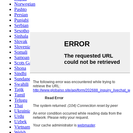
Norwegian
Pashto
Persian
Punjabi
Serbian
Sesotho
Sinhala
Slovak
Slovenian
Somali
Samoan
Scots Gaelic
Shona
Sindhi
Sundanese
Swahili
Tajik
Tamil
Telugu
Thai
Ukrainian
Urdu
Uzbek
Vietnamese
Welsh