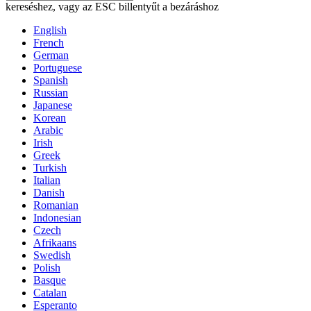
kereséshez, vagy az ESC billentyűt a bezáráshoz
English
French
German
Portuguese
Spanish
Russian
Japanese
Korean
Arabic
Irish
Greek
Turkish
Italian
Danish
Romanian
Indonesian
Czech
Afrikaans
Swedish
Polish
Basque
Catalan
Esperanto