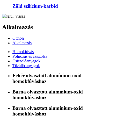
Zöld szilícium-karbid
Alkalmazás
Otthon
Alkalmazás
Homokfúvás
Polírozás és csiszolás
Csiszolóanyagok
Tűzálló anyagok
Fehér olvasztott alumínium-oxid
homokfúváshoz
Barna olvasztott alumínium-oxid
homokfúváshoz
Barna olvasztott alumínium-oxid
homokfúváshoz