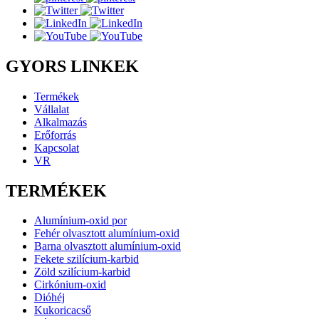
GYORS LINKEK
Termékek
Vállalat
Alkalmazás
Erőforrás
Kapcsolat
VR
TERMÉKEK
Alumínium-oxid por
Fehér olvasztott alumínium-oxid
Barna olvasztott alumínium-oxid
Fekete szilícium-karbid
Zöld szilícium-karbid
Cirkónium-oxid
Dióhéj
Kukoricacső