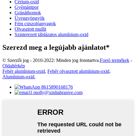
Cérium-oxid
Gyémántpor
Gránáthomok
Üveggyöngyök
Fém csiszolóanyagok
Olvasztott mullit
Szinterezett táblázatos alumínium-oxid
Szerezd meg a legújabb ajánlatot*
© Szerzői jog - 2010-2022: Minden jog fenntartva.
Forró termékek
-
Oldaltérkép
Fehér alumínium-oxid
,
Fehér olvasztott alumínium-oxid
,
Alumínium-oxid
,
8615890168176
molly@xinliabrasive.com