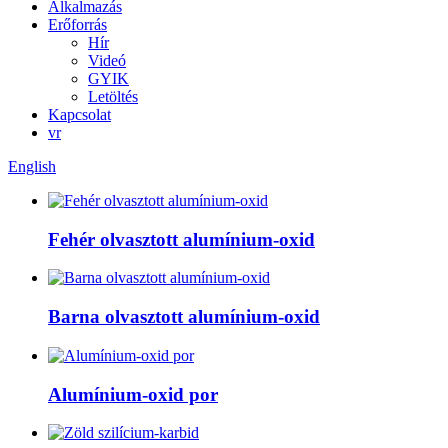
Alkalmazás
Erőforrás
Hír
Videó
GYIK
Letöltés
Kapcsolat
vr
English
Fehér olvasztott alumínium-oxid
Barna olvasztott alumínium-oxid
Alumínium-oxid por