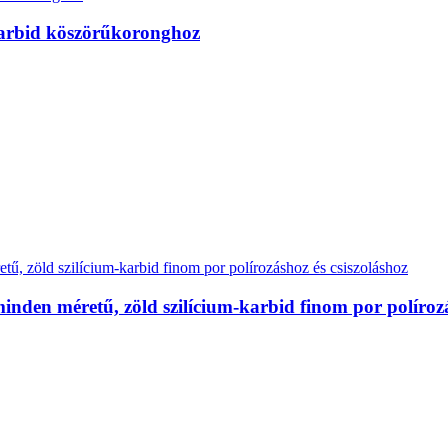
-karbid köszörűkoronghoz
nden méretű, zöld szilícium-karbid finom por polírozá