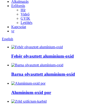
Alkalmazás
Erőforrás
Hír
Videó
GYIK
Letöltés
Kapcsolat
vr
English
Fehér olvasztott alumínium-oxid
Barna olvasztott alumínium-oxid
Alumínium-oxid por