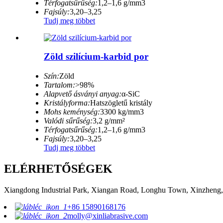
Térfogatsűrűség:
1,2–1,6 g/mm3
Fajsúly:
3,20–3,25
Tudj meg többet
Zöld szilícium-karbid por
Szín:
Zöld
Tartalom:
>98%
Alapvető ásványi anyag:
α-SiC
Kristályforma:
Hatszögletű kristály
Mohs keménység:
3300 kg/mm3
Valódi sűrűség:
3,2 g/mm²
Térfogatsűrűség:
1,2–1,6 g/mm3
Fajsúly:
3,20–3,25
Tudj meg többet
ELÉRHETŐSÉGEK
Xiangdong Industrial Park, Xiangan Road, Longhu Town, Xinzheng,
+86 15890168176
molly@xinliabrasive.com