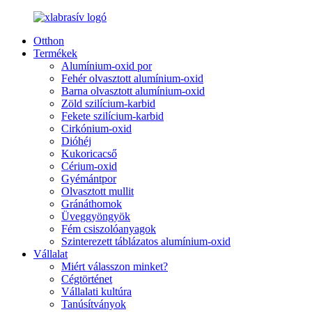
Otthon
Termékek
Alumínium-oxid por
Fehér olvasztott alumínium-oxid
Barna olvasztott alumínium-oxid
Zöld szilícium-karbid
Fekete szilícium-karbid
Cirkónium-oxid
Dióhéj
Kukoricacső
Cérium-oxid
Gyémántpor
Olvasztott mullit
Gránáthomok
Üveggyöngyök
Fém csiszolóanyagok
Szinterezett táblázatos alumínium-oxid
Vállalat
Miért válasszon minket?
Cégtörténet
Vállalati kultúra
Tanúsítványok