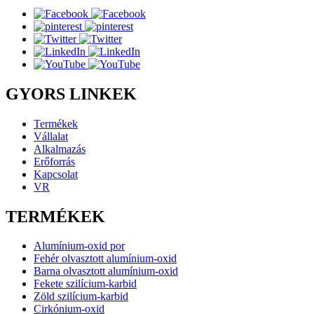
GYORS LINKEK
Termékek
Vállalat
Alkalmazás
Erőforrás
Kapcsolat
VR
TERMÉKEK
Alumínium-oxid por
Fehér olvasztott alumínium-oxid
Barna olvasztott alumínium-oxid
Fekete szilícium-karbid
Zöld szilícium-karbid
Cirkónium-oxid