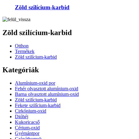
Zöld szilícium-karbid
Zöld szilícium-karbid
Otthon
Termékek
Zöld szilícium-karbid
Kategóriák
Alumínium-oxid por
Fehér olvasztott alumínium-oxid
Barna olvasztott alumínium-oxid
Zöld szilícium-karbid
Fekete szilícium-karbid
Cirkónium-oxid
Dióhéj
Kukoricacső
Cérium-oxid
Gyémántpor
Gránáthomok