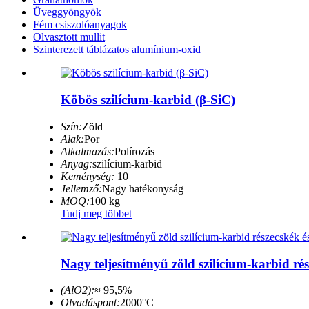
Üveggyöngyök
Fém csiszolóanyagok
Olvasztott mullit
Szinterezett táblázatos alumínium-oxid
Köbös szilícium-karbid (β-SiC)
Szín:
Zöld
Alak:
Por
Alkalmazás:
Polírozás
Anyag:
szilícium-karbid
Keménység:
10
Jellemző:
Nagy hatékonyság
MOQ:
100 kg
Tudj meg többet
Nagy teljesítményű zöld szilícium-karbid ré
(AlO2):
≈ 95,5%
Olvadáspont:
2000°C