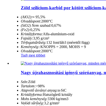
Zöld szilícium-karbid por kötött szilícium
(AlO2):
≈ 95,5%
Olvadáspont:
2000°C
(SiO2) Nem szabad:
0,67%
(Fe2):
0,25%
Kristályforma:
Alfa-alumínium-oxid
Fajsúly:
3,95 g/cm³
Térfogatsűrűség:
132 font/láb3 (mérettől függ)
Keménység::
KNOPPS = 2000, MOHS = 9
Olvadáspont:
2000°C
Tudj meg többet
Nagy újrahasznosítási igényű szóróanyag, mi
Szín:
Zöld
Tartalom:
>98%
Alapvető ásványi anyag:
α-SiC
Kristályforma:
Hatszögletű kristály
Mohs keménység:
3300 kg/mm3
Valódi sűrűség:
3,2 g/mm²