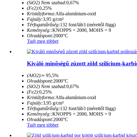
(SiO2) Nem szabad:
0,67%
(Fe2):
0,25%
Kristályforma:
Alfa-alumínium-oxid
Fajsúly:
3,95 g/cm³
Térfogatsűrűség:
132 font/láb3 (mérettől függ)
Keménység::
KNOPPS = 2000, MOHS = 9
Olvadáspont:
2000°C
Tudj meg többet
Kiváló minőségű zúzott zöld szilícium-karbid
(AlO2):
≈ 95,5%
Olvadáspont:
2000°C
(SiO2) Nem szabad:
0,67%
(Fe2):
0,25%
Kristályforma:
Alfa-alumínium-oxid
Fajsúly:
3,95 g/cm³
Térfogatsűrűség:
132 font/láb3 (mérettől függ)
Keménység::
KNOPPS = 2000, MOHS = 9
Olvadáspont:
2000°C
Tudj meg többet