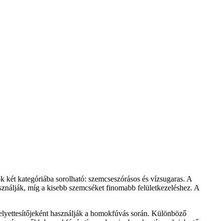
k két kategóriába sorolható: szemcseszórásos és vízsugaras. A
nálják, míg a kisebb szemcséket finomabb felületkezeléshez. A
elyettesítőjeként használják a homokfúvás során. Különböző