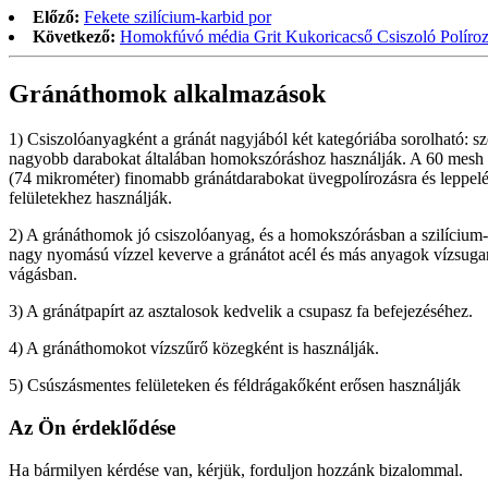
Előző:
Fekete szilícium-karbid por
Következő:
Homokfúvó média Grit Kukoricacső Csiszoló Políro
Gránáthomok alkalmazások
1) Csiszolóanyagként a gránát nagyjából két kategóriába sorolható: s
nagyobb darabokat általában homokszóráshoz használják. A 60 mesh (
(74 mikrométer) finomabb gránátdarabokat üvegpolírozásra és leppel
felületekhez használják.
2) A gránáthomok jó csiszolóanyag, és a homokszórásban a szilícium
nagy nyomású vízzel keverve a gránátot acél és más anyagok vízsugar
vágásban.
3) A gránátpapírt az asztalosok kedvelik a csupasz fa befejezéséhez.
4) A gránáthomokot vízszűrő közegként is használják.
5) Csúszásmentes felületeken és féldrágakőként erősen használják
Az Ön érdeklődése
Ha bármilyen kérdése van, kérjük, forduljon hozzánk bizalommal.