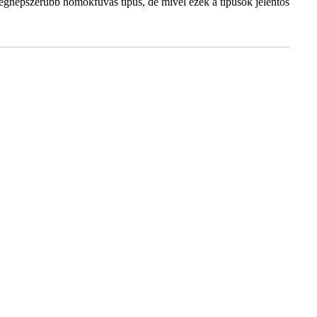
egnépszerűbb homokfúvás típus, de mivel ezek a típusok jelentős