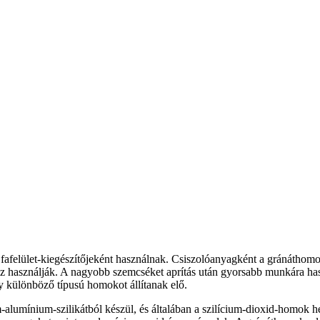
fafelület-kiegészítőjeként használnak. Csiszolóanyagként a gránáthomo
 használják. A nagyobb szemcséket aprítás után gyorsabb munkára hasz
 különböző típusú homokot állítanak elő.
lumínium-szilikátból készül, és általában a szilícium-dioxid-homok h