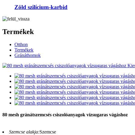
Zöld szilícium-karbid
Termékek
Otthon
Termékek
Gránáthomok
80 mesh gránátszemcsés csiszolóanyagok vízsugaras vágáshoz
Szemcse alakja:
Szemcse