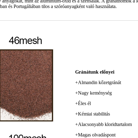
v anyagokat, mint az alumínium-oxid és a szénsalak. A gránáthomok a l
an és Portugáliában tilos a szóróanyagként való használata.
Gránátunk előnyei
+Almandin kőzetgránát
+Nagy keménység
+Éles él
+Kémiai stabilitás
+Alacsonyabb kloridtartalom
+Magas olvadáspont