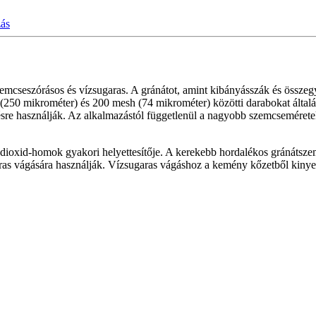
zás
zemcseszórásos és vízsugaras. A gránátot, amint kibányásszák és össze
250 mikrométer) és 200 mesh (74 mikrométer) közötti darabokat által
ésre használják. Az alkalmazástól függetlenül a nagyobb szemcseméret
-dioxid-homok gyakori helyettesítője. A kerekebb hordalékos gránátsz
as vágására használják. Vízsugaras vágáshoz a kemény kőzetből kinyert