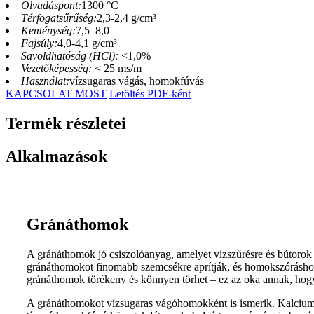
Olvadáspont:
1300 °C
Térfogatsűrűség:
2,3-2,4 g/cm³
Keménység:
7,5–8,0
Fajsúly:
4,0-4,1 g/cm³
Savoldhatóság (HCl):
<1,0%
Vezetőképesség:
< 25 ms/m
Használat:
vízsugaras vágás, homokfúvás
KAPCSOLAT MOST
Letöltés PDF-ként
Termék részletei
Alkalmazások
Gránáthomok
A gránáthomok jó csiszolóanyag, amelyet vízszűrésre és bútorok 
gránáthomokot finomabb szemcsékre aprítják, és homokszóráshoz
gránáthomok törékeny és könnyen törhet – ez az oka annak, hogy
A gránáthomokot vízsugaras vágóhomokként is ismerik. Kalcium-a