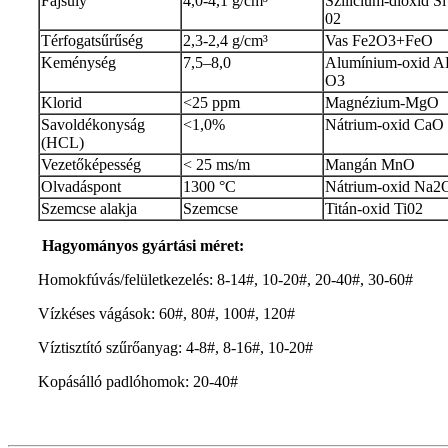
Fajsúly
4,0-4,1 g/cm³
Szilícium-dioxid Si
02
Térfogatsűrűség
2,3-2,4 g/cm³
Vas Fe2O3+FeO
Keménység
7,5–8,0
Alumínium-oxid A
O3
Klorid
<25 ppm
Magnézium-MgO
Savoldékonyság
<1,0%
Nátrium-oxid CaO
(HCL)
Vezetőképesség
< 25 ms/m
Mangán MnO
Olvadáspont
1300 °C
Nátrium-oxid Na2
Szemcse alakja
Szemcse
Titán-oxid Ti02
Hagyományos gyártási méret:
Homokfúvás/felületkezelés: 8-14#, 10-20#, 20-40#, 30-60#
Vízkéses vágások: 60#, 80#, 100#, 120#
Víztisztító szűrőanyag: 4-8#, 8-16#, 10-20#
Kopásálló padlóhomok: 20-40#