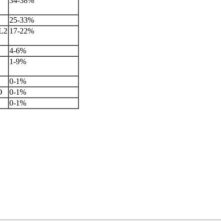
34-38%
25-33%
L2
17-22%
4-6%
1-9%
0-1%
O
0-1%
0-1%