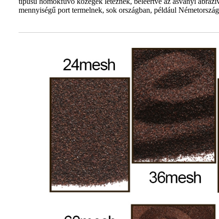
típusú homokfúvó közegek léteznek, beleértve az ásványi abrazí
mennyiségű port termelnek, sok országban, például Németországb