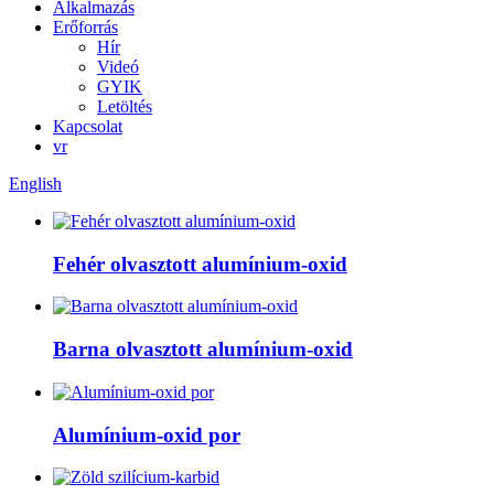
Alkalmazás
Erőforrás
Hír
Videó
GYIK
Letöltés
Kapcsolat
vr
English
Fehér olvasztott alumínium-oxid
Barna olvasztott alumínium-oxid
Alumínium-oxid por