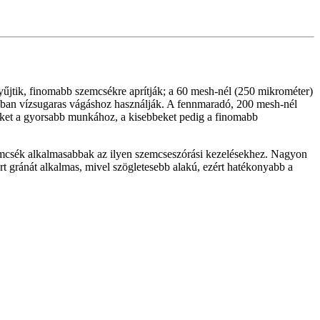
gyűjtik, finomabb szemcsékre aprítják; a 60 mesh-nél (250 mikrométer)
ában vízsugaras vágáshoz használják. A fennmaradó, 200 mesh-nél
eket a gyorsabb munkához, a kisebbeket pedig a finomabb
emcsék alkalmasabbak az ilyen szemcseszórási kezelésekhez. Nagyon
 gránát alkalmas, mivel szögletesebb alakú, ezért hatékonyabb a