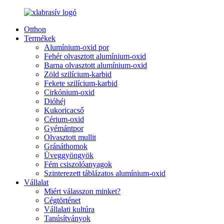
Otthon
Termékek
Alumínium-oxid por
Fehér olvasztott alumínium-oxid
Barna olvasztott alumínium-oxid
Zöld szilícium-karbid
Fekete szilícium-karbid
Cirkónium-oxid
Dióhéj
Kukoricacső
Cérium-oxid
Gyémántpor
Olvasztott mullit
Gránáthomok
Üveggyöngyök
Fém csiszolóanyagok
Szinterezett táblázatos alumínium-oxid
Vállalat
Miért válasszon minket?
Cégtörténet
Vállalati kultúra
Tanúsítványok